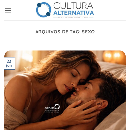
Skip
to
content
ARQUIVOS DE TAG:
SEXO
23
jan