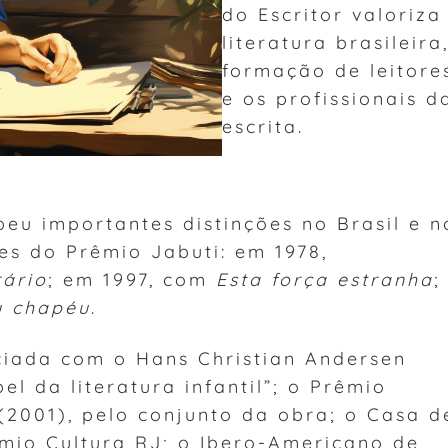
do Escritor valoriza
literatura brasileira
formação de leitore
e os profissionais d
escrita.
beu importantes distinções no Brasil e n
ões do Prêmio Jabuti: em 1978,
rário
; em 1997, com
Esta força estranha
;
u chapéu
.
aciada com o Hans Christian Andersen
l da literatura infantil”; o Prêmio
(2001), pelo conjunto da obra; o Casa d
êmio Cultura RJ; o Ibero-Americano de