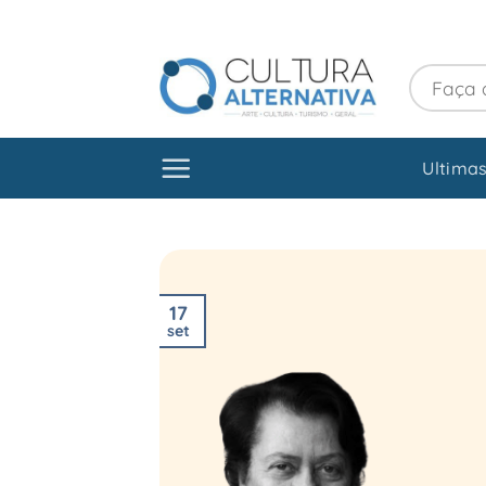
Skip
to
content
Ultimas
17
set