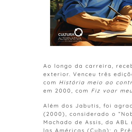
Ao longo da carreira, rece
exterior. Venceu três ediç
com
História meio ao cont
em 2000, com
Fiz voar me
Além dos Jabutis, foi agr
(2000), considerado o “Nobe
Machado de Assis, da ABL 
las Américas (Cuba); o Pr