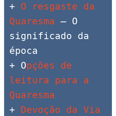
+ 
O resgaste da 
Quaresma
 – O 
significado da 
época

+ O
pções de 
leitura para a 
Quaresma
+ 
Devoção da Via 