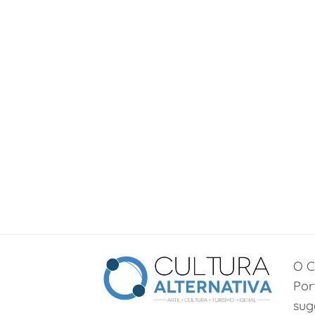
O C
Por
sug