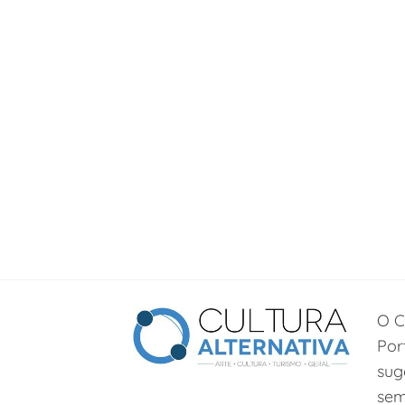
O C
Por
sug
sem