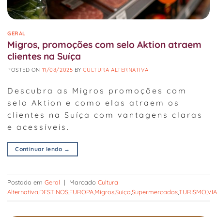
GERAL
Migros, promoções com selo Aktion atraem
clientes na Suíça
POSTED ON
11/08/2025
BY
CULTURA ALTERNATIVA
Descubra as Migros promoções com
selo Aktion e como elas atraem os
clientes na Suíça com vantagens claras
e acessíveis.
Continuar lendo
→
Postado em
Geral
|
Marcado
Cultura
Alternativa
,
DESTINOS
,
EUROPA
,
Migros
,
Suiça
,
Supermercados
,
TURISMO
,
VI