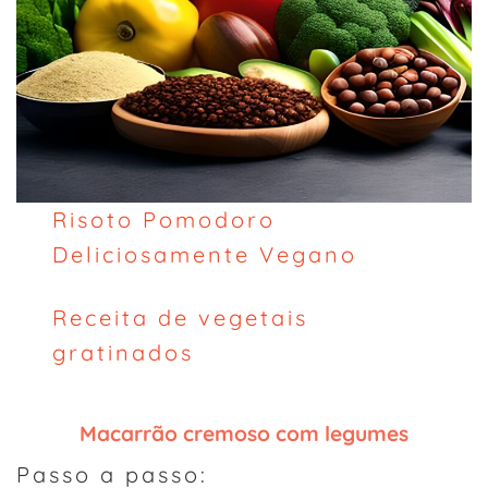
Risoto Pomodoro
Deliciosamente Vegano
Receita de vegetais
gratinados
Macarrão cremoso com legumes
Passo a passo: