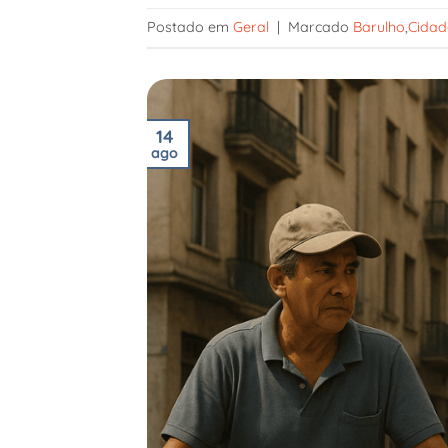
Postado em
Geral
|
Marcado
Barulho
,
Cidad
14
ago