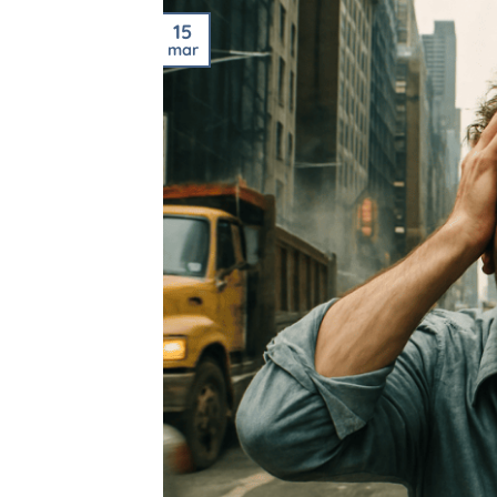
15
mar