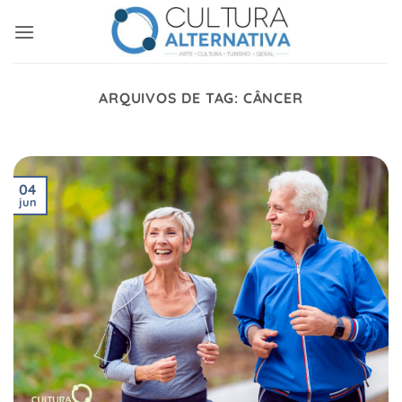
Skip
to
content
ARQUIVOS DE TAG:
CÂNCER
04
jun