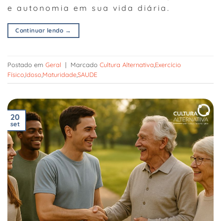
e autonomia em sua vida diária.
Continuar lendo
→
Postado em
Geral
|
Marcado
Cultura Alternativa
,
Exercício
Físico
,
Idoso
,
Maturidade
,
SAUDE
20
set